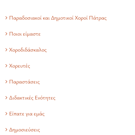
Παραδοσιακοί και Δημοτικοί Χοροί Πάτρας
Ποιοι είμαστε
Χοροδιδάσκαλος
Χορευτές
Παραστάσεις
Διδακτικές Ενότητες
Είπατε για εμάς
Δημοσιεύσεις