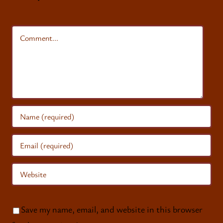
Comment
Save my name, email, and website in this browser