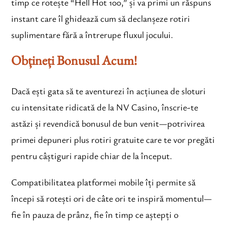
timp ce rotește “Hell Hot 100,” și va primi un răspuns
instant care îl ghidează cum să declanșeze rotiri
suplimentare fără a întrerupe fluxul jocului.
Obțineți Bonusul Acum!
Dacă ești gata să te aventurezi în acțiunea de sloturi
cu intensitate ridicată de la NV Casino, înscrie-te
astăzi și revendică bonusul de bun venit—potrivirea
primei depuneri plus rotiri gratuite care te vor pregăti
pentru câștiguri rapide chiar de la început.
Compatibilitatea platformei mobile îți permite să
începi să rotești ori de câte ori te inspiră momentul—
fie în pauza de prânz, fie în timp ce aștepți o