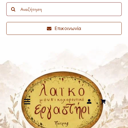
Skip
Search
to
for:
content
Επικοινωνία
Toggle
Navigation
Home