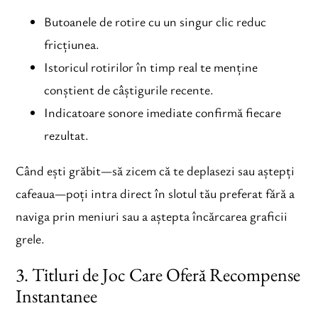
Butoanele de rotire cu un singur clic reduc
fricțiunea.
Istoricul rotirilor în timp real te menține
conștient de câștigurile recente.
Indicatoare sonore imediate confirmă fiecare
rezultat.
Când ești grăbit—să zicem că te deplasezi sau aștepți
cafeaua—poți intra direct în slotul tău preferat fără a
naviga prin meniuri sau a aștepta încărcarea graficii
grele.
3. Titluri de Joc Care Oferă Recompense
Instantanee