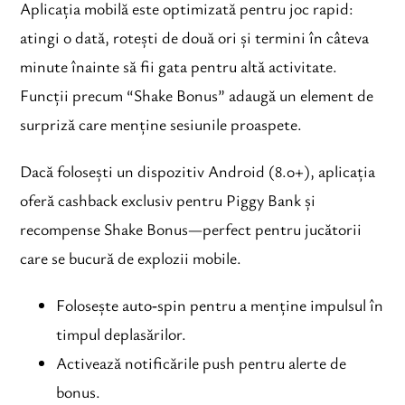
Aplicația mobilă este optimizată pentru joc rapid:
atingi o dată, rotești de două ori și termini în câteva
minute înainte să fii gata pentru altă activitate.
Funcții precum “Shake Bonus” adaugă un element de
surpriză care menține sesiunile proaspete.
Dacă folosești un dispozitiv Android (8.0+), aplicația
oferă cashback exclusiv pentru Piggy Bank și
recompense Shake Bonus—perfect pentru jucătorii
care se bucură de explozii mobile.
Folosește auto‑spin pentru a menține impulsul în
timpul deplasărilor.
Activează notificările push pentru alerte de
bonus.