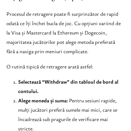
Procesul de retragere poate fi surprinzător de rapid
odată ce îți închei bucla de joc. Cu opțiuni variind de
la Visa și Mastercard la Ethereum și Dogecoin,
majoritatea jucătorilor pot alege metoda preferată
fără a naviga prin meniuri complicate.
O rutină tipică de retragere arată astfel:
Selectează “Withdraw” din tabloul de bord al
contului.
Alege moneda și suma:
Pentru sesiuni rapide,
mulți jucători preferă sumele mai mici, care se
încadrează sub pragurile de verificare mai
stricte.