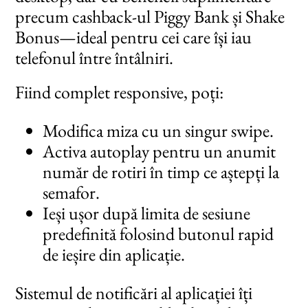
precum cashback-ul Piggy Bank și Shake
Bonus—ideal pentru cei care își iau
telefonul între întâlniri.
Fiind complet responsive, poți:
Modifica miza cu un singur swipe.
Activa autoplay pentru un anumit
număr de rotiri în timp ce aștepți la
semafor.
Ieși ușor după limita de sesiune
predefinită folosind butonul rapid
de ieșire din aplicație.
Sistemul de notificări al aplicației îți