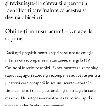
și revizuiește-l la câteva zile pentru a
identifica tipare înainte ca acestea să
devină obiceiuri.
Obține-ți bonusul acum! – Un apel la
acțiune
Dacă ești pregătit pentru reprize scurte de emoție
intensă cu recompense instantanee, mergi la NV
Casino și înscrie-te astăzi. Experimentează gameplay
rapid, câștiguri rapide și recompense adaptate pentru
jucătorii care prosperă în sesiuni scurte—toate în
timp ce menții riscul gestionabil și distracția la cote
maxime. Nu aștepta—următoarea ta rotire rapidă
poate fi chiar în câteva momente!