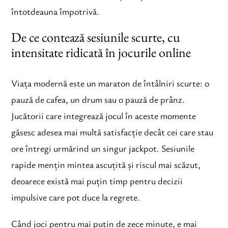
întotdeauna împotrivă.
De ce contează sesiunile scurte, cu
intensitate ridicată în jocurile online
Viața modernă este un maraton de întâlniri scurte: o
pauză de cafea, un drum sau o pauză de prânz.
Jucătorii care integrează jocul în aceste momente
găsesc adesea mai multă satisfacție decât cei care stau
ore întregi urmărind un singur jackpot. Sesiunile
rapide mențin mintea ascuțită și riscul mai scăzut,
deoarece există mai puțin timp pentru decizii
impulsive care pot duce la regrete.
Când joci pentru mai puțin de zece minute, e mai