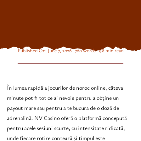
Published On: June 7, 2026
760 words
3.8 min read
În lumea rapidă a jocurilor de noroc online, câteva
minute pot fi tot ce ai nevoie pentru a obține un
payout mare sau pentru a te bucura de o doză de
adrenalină. NV Casino oferă o platformă concepută
pentru acele sesiuni scurte, cu intensitate ridicată,
unde fiecare rotire contează și timpul este