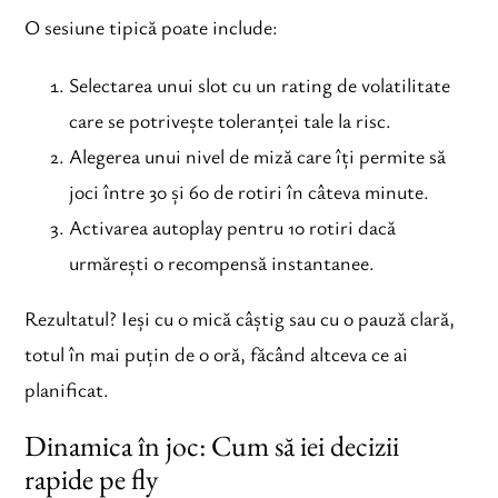
O sesiune tipică poate include:
Selectarea unui slot cu un rating de volatilitate
care se potrivește toleranței tale la risc.
Alegerea unui nivel de miză care îți permite să
joci între 30 și 60 de rotiri în câteva minute.
Activarea autoplay pentru 10 rotiri dacă
urmărești o recompensă instantanee.
Rezultatul? Ieși cu o mică câștig sau cu o pauză clară,
totul în mai puțin de o oră, făcând altceva ce ai
planificat.
Dinamica în joc: Cum să iei decizii
rapide pe fly