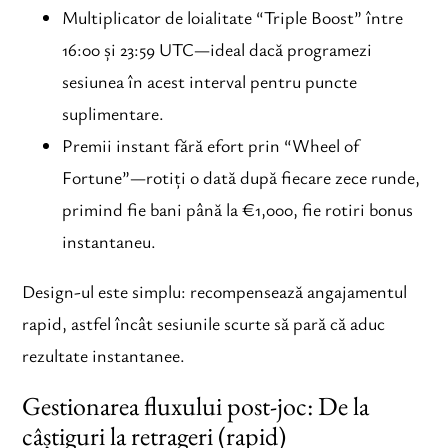
Multiplicator de loialitate “Triple Boost” între
16:00 și 23:59 UTC—ideal dacă programezi
sesiunea în acest interval pentru puncte
suplimentare.
Premii instant fără efort prin “Wheel of
Fortune”—rotiți o dată după fiecare zece runde,
primind fie bani până la €1,000, fie rotiri bonus
instantaneu.
Design-ul este simplu: recompensează angajamentul
rapid, astfel încât sesiunile scurte să pară că aduc
rezultate instantanee.
Gestionarea fluxului post-joc: De la
câștiguri la retrageri (rapid)