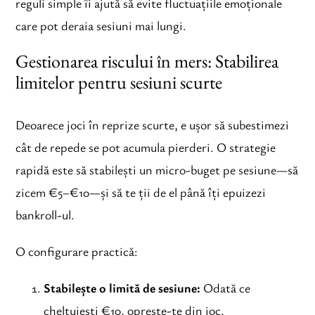
reguli simple îi ajută să evite fluctuațiile emoționale
care pot deraia sesiuni mai lungi.
Gestionarea riscului în mers: Stabilirea
limitelor pentru sesiuni scurte
Deoarece joci în reprize scurte, e ușor să subestimezi
cât de repede se pot acumula pierderi. O strategie
rapidă este să stabilești un micro-buget pe sesiune—să
zicem €5–€10—și să te ții de el până îți epuizezi
bankroll-ul.
O configurare practică:
Stabilește o limită de sesiune:
Odată ce
cheltuiești €10, oprește-te din joc.