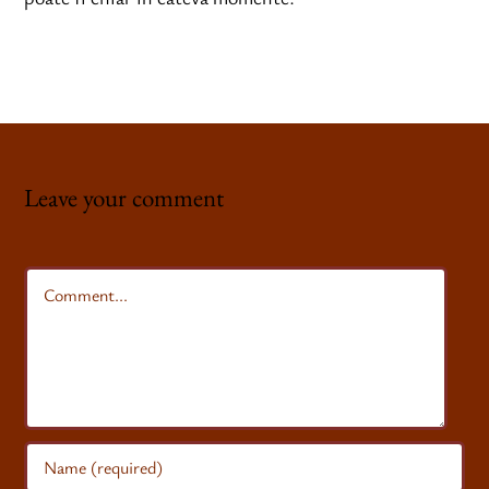
Leave your comment
Comment