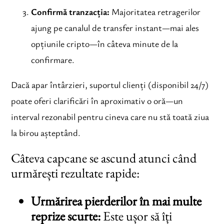
Confirmă tranzacția:
Majoritatea retragerilor
ajung pe canalul de transfer instant—mai ales
opțiunile cripto—în câteva minute de la
confirmare.
Dacă apar întârzieri, suportul clienți (disponibil 24/7)
poate oferi clarificări în aproximativ o oră—un
interval rezonabil pentru cineva care nu stă toată ziua
la birou așteptând.
Câteva capcane se ascund atunci când
urmărești rezultate rapide:
Urmărirea pierderilor în mai multe
reprize scurte:
Este ușor să îți