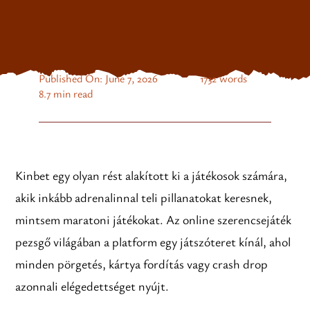
Published On: June 7, 2026
1732 words
8.7 min read
Kinbet egy olyan rést alakított ki a játékosok számára,
akik inkább adrenalinnal teli pillanatokat keresnek,
mintsem maratoni játékokat. Az online szerencsejáték
pezsgő világában a platform egy játszóteret kínál, ahol
minden pörgetés, kártya fordítás vagy crash drop
azonnali elégedettséget nyújt.