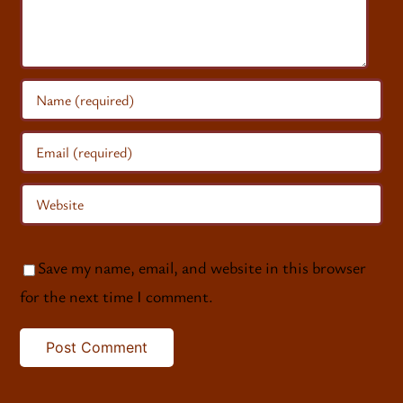
Save my name, email, and website in this browser
for the next time I comment.