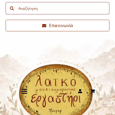
Skip
Search
to
for:
content
Επικοινωνία
Toggle
Navigation
Home