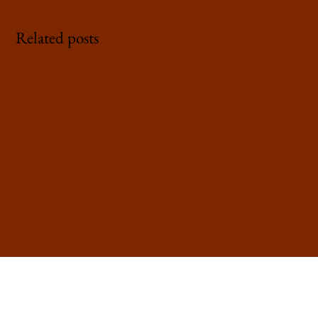
Related posts