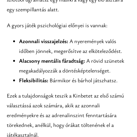
egy szempillantás alatt.
A gyors játék pszichológiai előnyei is vannak:
Azonnali visszajelzés:
A nyeremények valós
időben jönnek, megerősítve az elköteleződést.
Alacsony mentális fáradtság:
A rövid szünetek
megakadályozzák a döntésképtelenséget.
Fleksibilitás:
Bármikor és bárhol játszhatsz.
Ezek a tulajdonságok teszik a Kinbetet az első számú
választássá azok számára, akik az azonnali
eredményekre és az adrenalinszint fenntartására
törekednek, anélkül, hogy órákat töltenének el a
játékasztalnál.