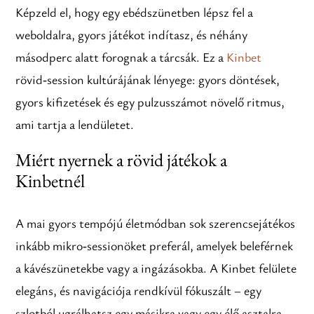
Képzeld el, hogy egy ebédszünetben lépsz fel a
weboldalra, gyors játékot indítasz, és néhány
másodperc alatt forognak a tárcsák. Ez a
Kinbet
rövid‑session kultúrájának lényege: gyors döntések,
gyors kifizetések és egy pulzusszámot növelő ritmus,
ami tartja a lendületet.
Miért nyernek a rövid játékok a
Kinbetnél
A mai gyors tempójú életmódban sok szerencsejátékos
inkább mikro‑sessionöket preferál, amelyek beleférnek
a kávészünetekbe vagy a ingázásokba. A Kinbet felülete
elegáns, és navigációja rendkívül fókuszált – egy
szlotból ugrálhatsz egy másikra vagy egy élő asztalra