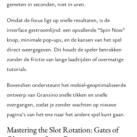
gemeten in seconden, niet in uren.
Omdat de focus ligt op snelle resultaten, is de
interface gestroomlijnd: een opvallende “Spin Now”
knop, minimale pop‑ups, en de kansen van het spel
direct weergegeven. Dit houdt de speler betrokken
zonder de frictie van lange laadtijden of overmatige
tutorials.
Bovendien ondersteunt het mobiel‑geoptimaliseerde
ontwerp van Gransino snelle tikken en snelle
overgangen, zodat je zonder wachten op nieuwe
pagina’s van het ene naar het andere spel kunt gaan.
Mastering the Slot Rotation: Gates of