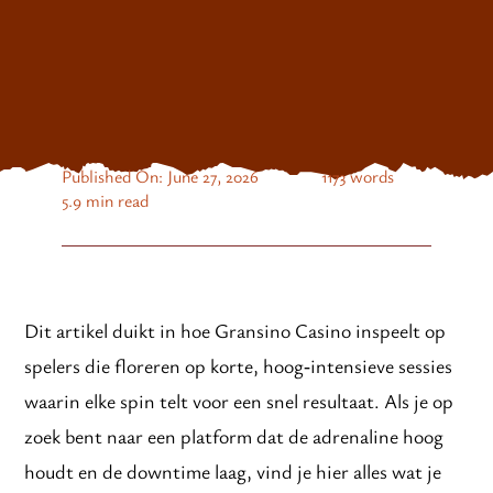
Published On: June 27, 2026
1173 words
5.9 min read
Dit artikel duikt in hoe Gransino Casino inspeelt op
spelers die floreren op korte, hoog‑intensieve sessies
waarin elke spin telt voor een snel resultaat. Als je op
zoek bent naar een platform dat de adrenaline hoog
houdt en de downtime laag, vind je hier alles wat je