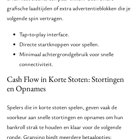
grafische laadtijden of extra advertentieblokken die je
volgende spin vertragen.
Tap‑to‑play interface.
Directe startknoppen voor spellen.
Minimaal achtergrondgebruik voor snelle
connectiviteit.
Cash Flow in Korte Stoten: Stortingen
en Opnames
Spelers die in korte stoten spelen, geven vaak de
voorkeur aan snelle stortingen en opnames om hun
bankroll strak te houden en klaar voor de volgende
ronde. Gransino biedt meerdere betaalopties: