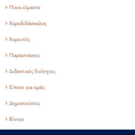
Ποιοι είμαστε
Χοροδιδάσκαλος
Χορευτές
Παραστάσεις
Διδακτικές Ενότητες
Είπατε για εμάς
Δημοσιεύσεις
Βίντεο
Επικοινωνία