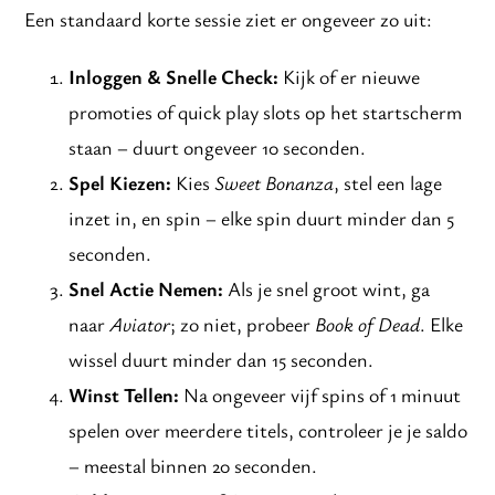
Een standaard korte sessie ziet er ongeveer zo uit:
Inloggen & Snelle Check:
Kijk of er nieuwe
promoties of quick play slots op het startscherm
staan – duurt ongeveer 10 seconden.
Spel Kiezen:
Kies
Sweet Bonanza
, stel een lage
inzet in, en spin – elke spin duurt minder dan 5
seconden.
Snel Actie Nemen:
Als je snel groot wint, ga
naar
Aviator
; zo niet, probeer
Book of Dead
. Elke
wissel duurt minder dan 15 seconden.
Winst Tellen:
Na ongeveer vijf spins of 1 minuut
spelen over meerdere titels, controleer je je saldo
– meestal binnen 20 seconden.