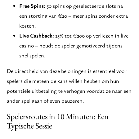
Free Spins:
50 spins op geselecteerde slots na
een storting van €20 – meer spins zonder extra
kosten.
Live Cashback:
25% tot €200 op verliezen in live
casino – houdt de speler gemotiveerd tijdens
snel spelen.
De directheid van deze beloningen is essentieel voor
spelers die meteen de kans willen hebben om hun
potentiële uitbetaling te verhogen voordat ze naar een
ander spel gaan of even pauzeren.
Spelersroutes in 10 Minuten: Een
Typische Sessie