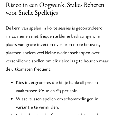
Risico in een Oogwenk: Stakes Beheren
voor Snelle Spelletjes
De kern van spelen in korte sessies is gecontroleerd
risico nemen met frequente kleine beslissingen. In
plaats van grote inzetten over uren op te bouwen,
plaatsen spelers veel kleine weddenschappen over
verschillende spellen om elk risico laag te houden maar
de uitkomsten frequent.
Kies inzetgroottes die bij je bankroll passen –
vaak tussen €0.10 en €5 per spin.
Wissel tussen spellen om schommelingen in
variantie te vermijden.
Gebruik auto‑play functies voorzichtig; stel