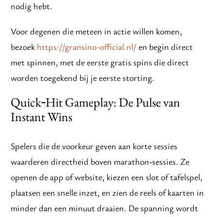
nodig hebt.
Voor degenen die meteen in actie willen komen,
bezoek
https://gransino-official.nl/
en begin direct
met spinnen, met de eerste gratis spins die direct
worden toegekend bij je eerste storting.
Quick‑Hit Gameplay: De Pulse van
Instant Wins
Spelers die de voorkeur geven aan korte sessies
waarderen directheid boven marathon‑sessies. Ze
openen de app of website, kiezen een slot of tafelspel,
plaatsen een snelle inzet, en zien de reels of kaarten in
minder dan een minuut draaien. De spanning wordt