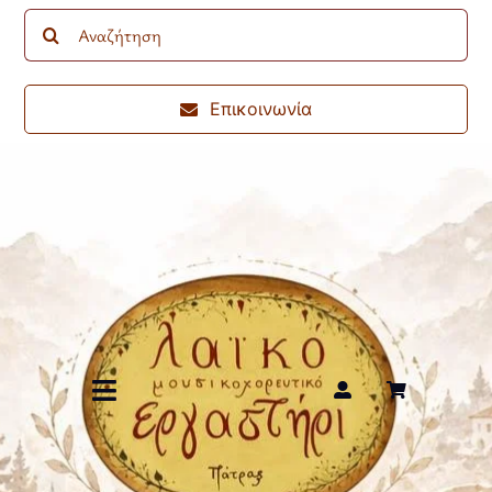
Skip
Search
to
for:
content
Επικοινωνία
Toggle
Navigation
Home