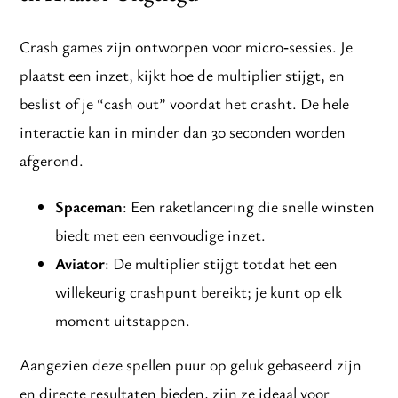
Crash games zijn ontworpen voor micro‑sessies. Je
plaatst een inzet, kijkt hoe de multiplier stijgt, en
beslist of je “cash out” voordat het crasht. De hele
interactie kan in minder dan 30 seconden worden
afgerond.
Spaceman
: Een raketlancering die snelle winsten
biedt met een eenvoudige inzet.
Aviator
: De multiplier stijgt totdat het een
willekeurig crashpunt bereikt; je kunt op elk
moment uitstappen.
Aangezien deze spellen puur op geluk gebaseerd zijn
en directe resultaten bieden, zijn ze ideaal voor