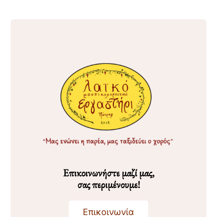
Επικοινωνήστε μαζί μας,
σας περιμένουμε!
Επικοινωνία