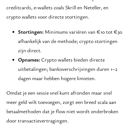
creditcards, e‑wallets zoals Skrill en Neteller, en
crypto wallets voor directe stortingen.
Stortingen:
Minimums variëren van €10 tot €30
afhankelijk van de methode; crypto stortingen
zijn direct.
Opnames:
Crypto wallets bieden directe
uitbetalingen; bankoverschrijvingen duren 1–2
dagen maar hebben hogere limieten.
Omdat je een sessie snel kunt afronden maar snel
meer geld wilt toevoegen, zorgt een breed scala aan
betaalmethoden dat je flow niet wordt onderbroken
door transactievertragingen.