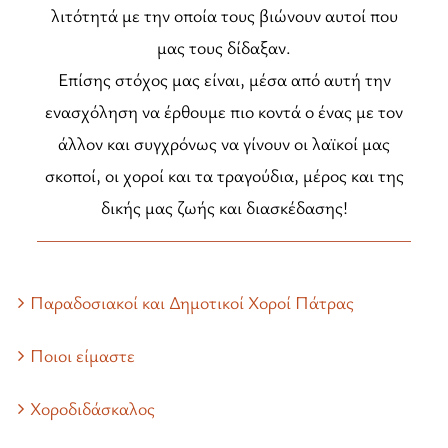
λιτότητά με την οποία τους βιώνουν αυτοί που
μας τους δίδαξαν.
Επίσης στόχος μας είναι, μέσα από αυτή την
ενασχόληση να έρθουμε πιο κοντά ο ένας με τον
άλλον και συγχρόνως να γίνουν οι λαϊκοί μας
σκοποί, οι χοροί και τα τραγούδια, μέρος και της
δικής μας ζωής και διασκέδασης!
Παραδοσιακοί και Δημοτικοί Χοροί Πάτρας
Ποιοι είμαστε
Χοροδιδάσκαλος