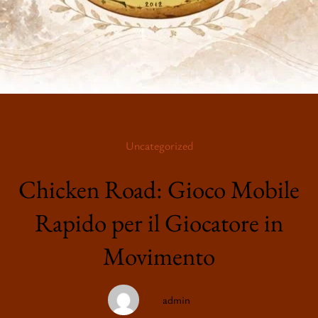
Collection
Clearance
Sale
Blog
Uncategorized
Editorial
Chicken Road: Gioco Mobile
Story
Rapido per il Giocatore in
Movimento
admin