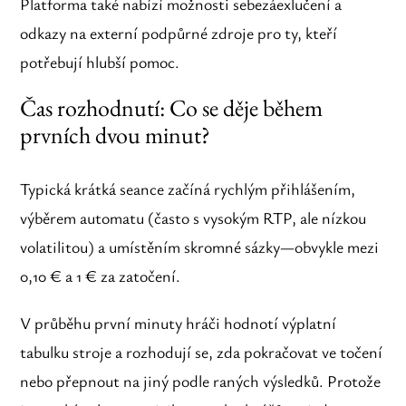
Platforma také nabízí možnosti sebezáexlučení a
odkazy na externí podpůrné zdroje pro ty, kteří
potřebují hlubší pomoc.
Čas rozhodnutí: Co se děje během
prvních dvou minut?
Typická krátká seance začíná rychlým přihlášením,
výběrem automatu (často s vysokým RTP, ale nízkou
volatilitou) a umístěním skromné sázky—obvykle mezi
0,10 € a 1 € za zatočení.
V průběhu první minuty hráči hodnotí výplatní
tabulku stroje a rozhodují se, zda pokračovat ve točení
nebo přepnout na jiný podle raných výsledků. Protože