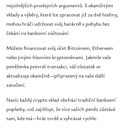
nejsilnějších prodejních argumentů. S okamžitými
vklady a výběry, které lze zpracovat již za dvě hodiny,
mohou hráči udržovat svůj bankroll v pohybu bez
čekání na bankovní zúčtování.
Můžete financovat svůj účet Bitcoinem, Ethereem
nebo jinými hlavními kryptoměnami. Jakmile vaše
peněženka potvrdí transakci, váš zůstatek se
aktualizuje okamžitě—připravený na vaše další
zatočení.
Navíc každý crypto vklad obchází tradiční bankovní
poplatky, což zajišťuje, že více vašich peněz zůstává
tam, kde má—hrát tvrdě a vyhrávat rychle.