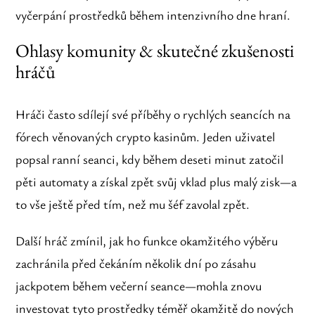
vyčerpání prostředků během intenzivního dne hraní.
Ohlasy komunity & skutečné zkušenosti
hráčů
Hráči často sdílejí své příběhy o rychlých seancích na
fórech věnovaných crypto kasinům. Jeden uživatel
popsal ranní seanci, kdy během deseti minut zatočil
pěti automaty a získal zpět svůj vklad plus malý zisk—a
to vše ještě před tím, než mu šéf zavolal zpět.
Další hráč zmínil, jak ho funkce okamžitého výběru
zachránila před čekáním několik dní po zásahu
jackpotem během večerní seance—mohla znovu
investovat tyto prostředky téměř okamžitě do nových