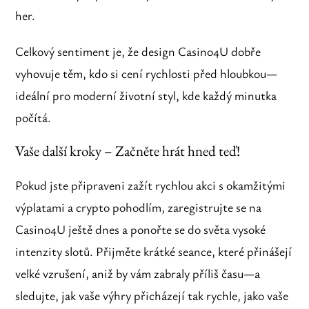
her.
Celkový sentiment je, že design Casino4U dobře
vyhovuje těm, kdo si cení rychlosti před hloubkou—
ideální pro moderní životní styl, kde každý minutka
počítá.
Vaše další kroky – Začněte hrát hned teď!
Pokud jste připraveni zažít rychlou akci s okamžitými
výplatami a crypto pohodlím, zaregistrujte se na
Casino4U ještě dnes a ponořte se do světa vysoké
intenzity slotů. Přijměte krátké seance, které přinášejí
velké vzrušení, aniž by vám zabraly příliš času—a
sledujte, jak vaše výhry přicházejí tak rychle, jako vaše