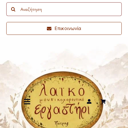
Skip
Search
to
for:
content
Επικοινωνία
Toggle
Navigation
Home