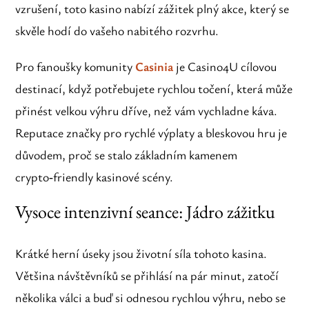
vzrušení, toto kasino nabízí zážitek plný akce, který se
skvěle hodí do vašeho nabitého rozvrhu.
Pro fanoušky komunity
Casinia
je Casino4U cílovou
destinací, když potřebujete rychlou točení, která může
přinést velkou výhru dříve, než vám vychladne káva.
Reputace značky pro rychlé výplaty a bleskovou hru je
důvodem, proč se stalo základním kamenem
crypto‑friendly kasinové scény.
Vysoce intenzivní seance: Jádro zážitku
Krátké herní úseky jsou životní síla tohoto kasina.
Většina návštěvníků se přihlásí na pár minut, zatočí
několika válci a buď si odnesou rychlou výhru, nebo se