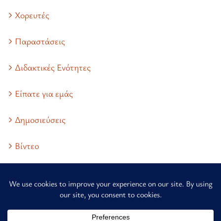
Χορευτές
Παραστάσεις
Διδακτικές Ενότητες
Είπατε για εμάς
Δημοσιεύσεις
Βίντεο
Επικοινωνία