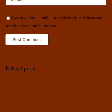
Save my name, email, and website in this browser
for the next time I comment.
Related posts