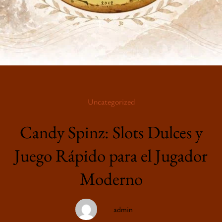
Collection
Clearance
Sale
Blog
Uncategorized
Editorial
Candy Spinz: Slots Dulces y
Story
Juego Rápido para el Jugador
Moderno
admin