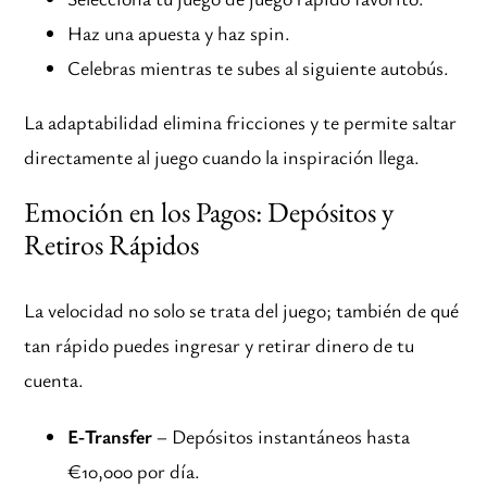
Haz una apuesta y haz spin.
Celebras mientras te subes al siguiente autobús.
La adaptabilidad elimina fricciones y te permite saltar
directamente al juego cuando la inspiración llega.
Emoción en los Pagos: Depósitos y
Retiros Rápidos
La velocidad no solo se trata del juego; también de qué
tan rápido puedes ingresar y retirar dinero de tu
cuenta.
E‑Transfer
– Depósitos instantáneos hasta
€10,000 por día.