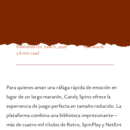
Published On: June 6, 2026
1160 words
5.8 min read
Para quienes aman una ráfaga rápida de emoción en
lugar de un largo maratón, Candy Spinz ofrece la
experiencia de juego perfecta en tamaño reducido. La
plataforma combina una biblioteca impresionante—
más de cuatro mil títulos de Retro, SpinPlay y NetEnt