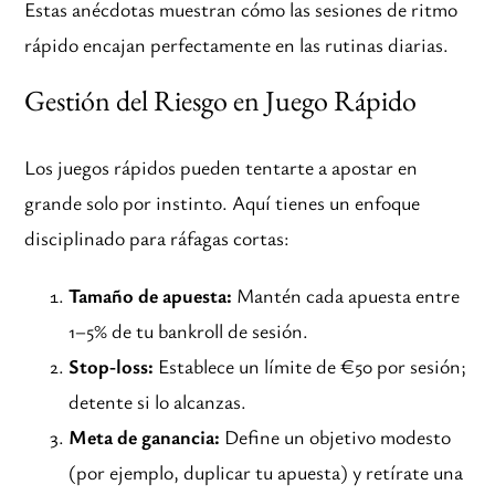
Estas anécdotas muestran cómo las sesiones de ritmo
rápido encajan perfectamente en las rutinas diarias.
Gestión del Riesgo en Juego Rápido
Los juegos rápidos pueden tentarte a apostar en
grande solo por instinto. Aquí tienes un enfoque
disciplinado para ráfagas cortas:
Tamaño de apuesta:
Mantén cada apuesta entre
1–5% de tu bankroll de sesión.
Stop‑loss:
Establece un límite de €50 por sesión;
detente si lo alcanzas.
Meta de ganancia:
Define un objetivo modesto
(por ejemplo, duplicar tu apuesta) y retírate una