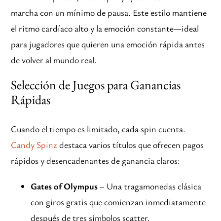
marcha con un mínimo de pausa. Este estilo mantiene
el ritmo cardíaco alto y la emoción constante—ideal
para jugadores que quieren una emoción rápida antes
de volver al mundo real.
Selección de Juegos para Ganancias
Rápidas
Cuando el tiempo es limitado, cada spin cuenta.
Candy Spinz
destaca varios títulos que ofrecen pagos
rápidos y desencadenantes de ganancia claros:
Gates of Olympus
– Una tragamonedas clásica
con giros gratis que comienzan inmediatamente
después de tres símbolos scatter.