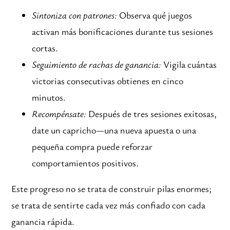
Sintoniza con patrones:
Observa qué juegos
activan más bonificaciones durante tus sesiones
cortas.
Seguimiento de rachas de ganancia:
Vigila cuántas
victorias consecutivas obtienes en cinco
minutos.
Recompénsate:
Después de tres sesiones exitosas,
date un capricho—una nueva apuesta o una
pequeña compra puede reforzar
comportamientos positivos.
Este progreso no se trata de construir pilas enormes;
se trata de sentirte cada vez más confiado con cada
ganancia rápida.