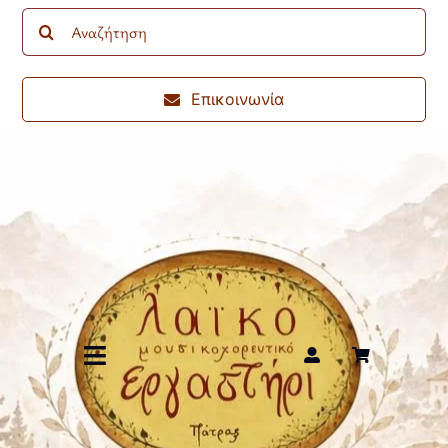
Skip
Search
to
for:
content
Επικοινωνία
Toggle
Navigation
Home