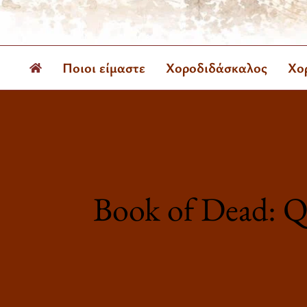
Ποιοι είμαστε
Χοροδιδάσκαλος
Χο
Book of Dead: Q