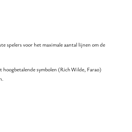
este spelers voor het maximale aantal lijnen om de
dat hoogbetalende symbolen (Rich Wilde, Farao)
n.