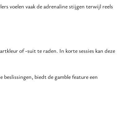
s voelen vaak de adrenaline stijgen terwijl reels
tkleur of -suit te raden. In korte sessies kan deze
e beslissingen, biedt de gamble feature een