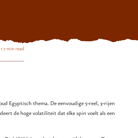
1.7 min read
oud Egyptisch thema. De eenvoudige 5‑reel, 3‑rijen
eert de hoge volatiliteit dat elke spin voelt als een