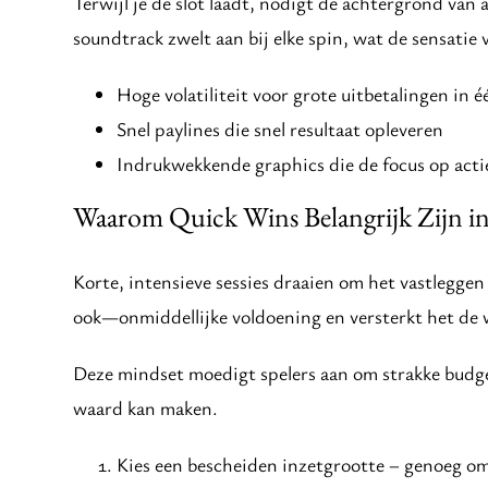
Terwijl je de slot laadt, nodigt de achtergrond va
soundtrack zwelt aan bij elke spin, wat de sensatie
Hoge volatiliteit voor grote uitbetalingen in é
Snel paylines die snel resultaat opleveren
Indrukwekkende graphics die de focus op act
Waarom Quick Wins Belangrijk Zijn in 
Korte, intensieve sessies draaien om het vastlegge
ook—onmiddellijke voldoening en versterkt het de 
Deze mindset moedigt spelers aan om strakke budget
waard kan maken.
Kies een bescheiden inzetgrootte – genoeg om 